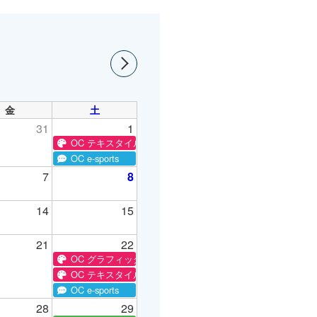
金
土
31
1
OC テキスタイル
OC e-sports
7
8
14
15
21
22
OC グラフィック
OC テキスタイル
OC e-sports
28
29