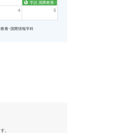
学説 国際教養・情報学科
4
5
際教養･国際情報学科
ます。