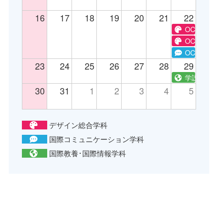
16
17
18
19
20
21
22
OC グラ
OC テキ
OC e-spor
23
24
25
26
27
28
29
学説 国際
30
31
1
2
3
4
5
デザイン総合学科
国際コミュニケーション学科
国際教養･国際情報学科