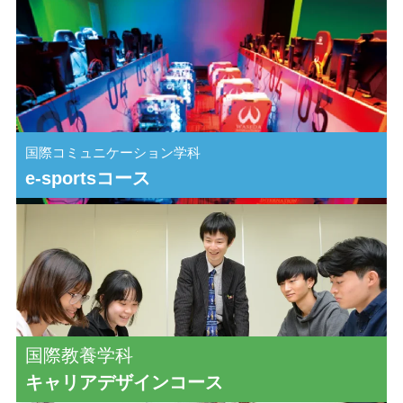
カ
バ
ー
リ
国際コミュニケーション学科
ン
e-sportsコース
ク
カ
バ
ー
リ
国際教養学科
ン
キャリアデザインコース
ク