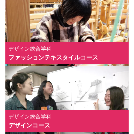
カ
バ
ー
リ
デザイン総合学科
ン
ファッションテキスタイルコース
ク
カ
バ
ー
リ
デザイン総合学科
ン
デザインコース
ク