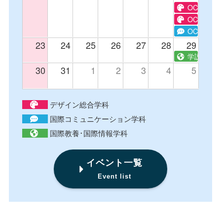
OC グラ
OC テキ
OC e-spor
23
24
25
26
27
28
29
学説 国際
30
31
1
2
3
4
5
デザイン総合学科
国際コミュニケーション学科
国際教養･国際情報学科
イベント一覧
Event list