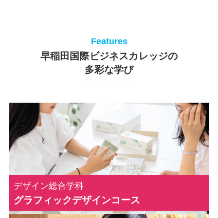
Features
早稲田国際ビジネスカレッジの
多彩な学び
カ
バ
ー
リ
デザイン総合学科
ン
グラフィックデザインコース
ク