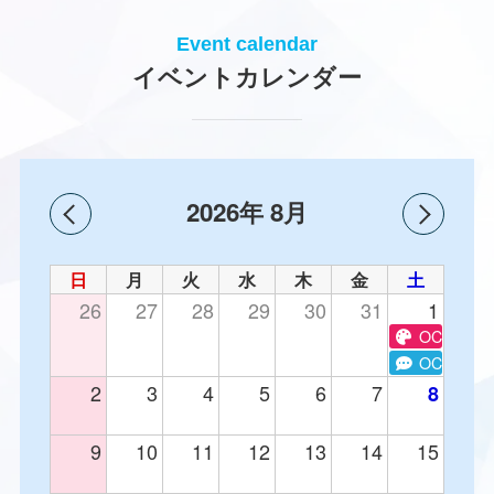
Event calendar
イベントカレンダー
2026年 8月
日
月
火
水
木
金
土
26
27
28
29
30
31
1
OC テキ
OC e-spor
2
3
4
5
6
7
8
9
10
11
12
13
14
15