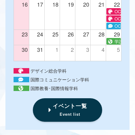
16
17
18
19
20
21
22
OC グラ
OC テキ
OC e-spor
23
24
25
26
27
28
29
学説 国際
30
31
1
2
3
4
5
デザイン総合学科
国際コミュニケーション学科
国際教養･国際情報学科
イベント一覧
Event list